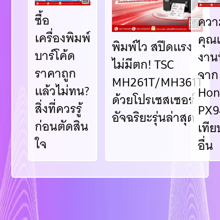
ซื้อ
ความ
เครื่องพิมพ์
คุณเ
พิมพ์ไว สปีดแรง
บาร์โค้ด
งาน
ไม่มีตก! TSC
ราคาถูก
จาก
MH261T/MH361T
แล้วไม่ทน?
Hon
ด้วยโปรเซสเซอร์
สิ่งที่ควรรู้
PX9
อัจฉริยะรุ่นล่าสุด
ก่อนตัดสิน
เทีย
ใจ
อื่น