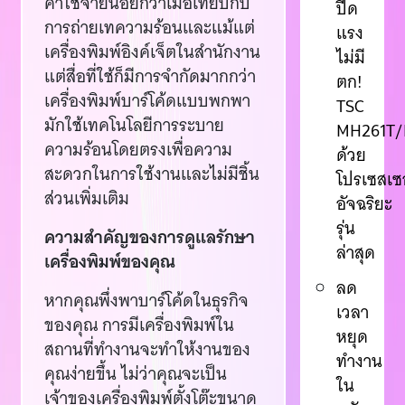
ค่าใช้จ่ายน้อยกว่าเมื่อเทียบกับ
ปีด
การถ่ายเทความร้อนและแม้แต่
แรง
เครื่องพิมพ์อิงค์เจ็ตในสำนักงาน
ไม่มี
แต่สื่อที่ใช้ก็มีการจำกัดมากกว่า
ตก!
เครื่องพิมพ์บาร์โค้ดแบบพกพา
TSC
มักใช้เทคโนโลยีการระบาย
MH261T/
ความร้อนโดยตรงเพื่อความ
ด้วย
สะดวกในการใช้งานและไม่มีชิ้น
โปรเซสเซ
ส่วนเพิ่มเติม
อัจฉริยะ
รุ่น
ความสำคัญของการดูแลรักษา
ล่าสุด
เครื่องพิมพ์ของคุณ
ลด
หากคุณพึ่งพาบาร์โค้ดในธุรกิจ
เวลา
ของคุณ การมีเครื่องพิมพ์ใน
หยุด
สถานที่ทำงานจะทำให้งานของ
ทำงาน
คุณง่ายขึ้น ไม่ว่าคุณจะเป็น
ใน
เจ้าของเครื่องพิมพ์ตั้งโต๊ะขนาด