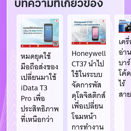
บทความที่เกี่ยวข้อง
เครื
อ่า
Honeywell
หมดยุคใช้
บาร์
CT37 นำไป
มือถือส่งของ
โค้
ใช้ในระบบ
เปลี่ยนมาใช้
ไร้
จัดการพัส
iData T3
สา
ดุโลจิสติกส์
Pro เพื่อ
เพื่อเปลี่ยน
ประสิทธิภาพ
โฉมหน้า
ที่เหนือกว่า
การทำงาน