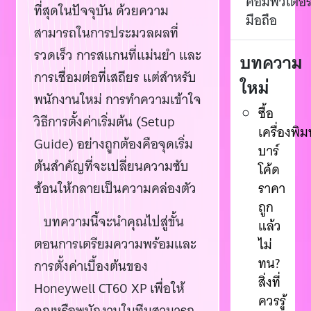
คอมพิวเตอร
ที่สุดในปัจจุบัน ด้วยความ
มือถือ
สามารถในการประมวลผลที่
รวดเร็ว การสแกนที่แม่นยำ และ
บทความ
การเชื่อมต่อที่เสถียร แต่สำหรับ
ใหม่
พนักงานใหม่ การทำความเข้าใจ
ซื้อ
วิธีการตั้งค่าเริ่มต้น (Setup
เครื่องพิม
Guide) อย่างถูกต้องคือจุดเริ่ม
บาร์
ต้นสำคัญที่จะเปลี่ยนความซับ
โค้ด
ซ้อนให้กลายเป็นความคล่องตัว
ราคา
ถูก
บทความนี้จะนำคุณไปสู่ขั้น
แล้ว
ตอนการเตรียมความพร้อมและ
ไม่
ทน?
การตั้งค่าเบื้องต้นของ
สิ่งที่
Honeywell CT60 XP เพื่อให้
ควรรู้
คุณหรือพนักงานในทีมสามารถ