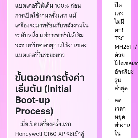
ปีด
แบตเตอรี่ให้เต็ม 100% ก่อน
แรง
การเปิดใช้งานครั้งแรก แม้
ไม่มี
เครื่องจะมาพร้อมกับพลังงานใน
ตก!
ระดับหนึ่ง แต่การชาร์จให้เต็ม
TSC
จะช่วยรักษาอายุการใช้งานของ
MH261T/
แบตเตอรี่ในระยะยาว
ด้วย
โปรเซสเซ
อัจฉริยะ
ขั้นตอนการตั้งค่า
รุ่น
เริ่มต้น (Initial
ล่าสุด
Boot-up
ลด
เวลา
Process)
หยุด
เมื่อเปิดเครื่องครั้งแรก
ทำงาน
ใน
Honeywell CT60 XP จะเข้าสู่