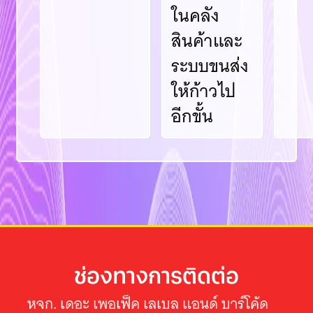
ในคลัง
สินค้าและ
ระบบขนส่ง
ให้ก้าวไป
อีกขั้น
ช่องทางการติดต่อ
หจก. เดอะ เพอเฟ็ค เลเบล แอนด์ บาร์โค้ด