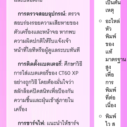
เป็นต้น
เหตุ
การตรวจสอบอุปกรณ์:
ตรวจ
อะไหล่
สอบร่องรอยความเสียหายของ
หัว
ตัวเครื่องและหน้าจอ หากพบ
พิมพ์
ความผิดปกติให้รีบแจ้งเจ้า
ของ
หน้าที่ไอทีหรือผู้ดูแลระบบทันที
แท้
มาตรฐาน
การติดตั้งแบตเตอรี่:
ศึกษาวิธี
สูง
การใส่แบตเตอรี่ของ CT60 XP
เพื่อ
อย่างถูกวิธี โดยต้องมั่นใจว่า
การ
พิมพ์
สลักล็อคปิดสนิทเพื่อป้องกัน
ที่ต่อ
ความชื้นและฝุ่นเข้าสู่ภายใน
เนื่อง
เครื่อง
พิมพ์
การชาร์จไฟ:
แนะนำให้ชาร์จ
ไว ส