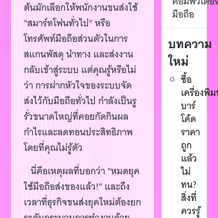
คอมพิวเตอร
ต้นมักเลือกให้พนักงานขนส่งใช้
มือถือ
"สมาร์ทโฟนทั่วไป" หรือ
โทรศัพท์มือถือส่วนตัวในการ
บทความ
สแกนพัสดุ นำทาง และส่งงาน
ใหม่
กลับเข้าสู่ระบบ แต่คุณรู้หรือไม่
ซื้อ
ว่า การฝากหัวใจของระบบจัด
เครื่องพิม
ส่งไว้กับมือถือทั่วไป กำลังเป็นรู
บาร์
รั่วขนาดใหญ่ที่คอยกัดกินผล
โค้ด
กำไรและลดทอนประสิทธิภาพ
ราคา
ถูก
โดยที่คุณไม่รู้ตัว
แล้ว
นี่คือเหตุผลที่บอกว่า "หมดยุค
ไม่
ทน?
ใช้มือถือส่งของแล้ว!" และถึง
สิ่งที่
เวลาที่ธุรกิจขนส่งยุคใหม่ต้องยก
ควรรู้
ระดับกระบวนการทำงานด้วย