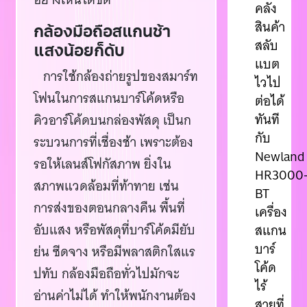
คลัง
สินค้า
กล้องมือถือสแกนช้า
สลับ
แสงน้อยก็ดับ
แบต
การใช้กล้องถ่ายรูปของสมาร์ท
ไวไป
โฟนในการสแกนบาร์โค้ดหรือ
ต่อได้
ทันที
คิวอาร์โค้ดบนกล่องพัสดุ เป็นก
กับ
ระบวนการที่เชื่องช้า เพราะต้อง
Newland
รอให้เลนส์โฟกัสภาพ ยิ่งใน
HR3000
สภาพแวดล้อมที่ท้าทาย เช่น
BT
การส่งของตอนกลางคืน พื้นที่
เครื่อง
อับแสง หรือพัสดุที่บาร์โค้ดมียับ
สแกน
บาร์
ย่น ซีดจาง หรือมีพลาสติกใสแร
โค้ด
ปทับ กล้องมือถือทั่วไปมักจะ
ไร้
อ่านค่าไม่ได้ ทำให้พนักงานต้อง
สายที่