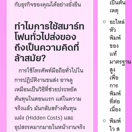
เป็นต้น
กับธุรกิจของคุณได้อย่างยั่งยืน
เหตุ
อะไหล่
ทำไมการใช้สมาร์ท
หัว
โฟนทั่วไปส่งของ
พิมพ์
ของ
ถึงเป็นความคิดที่
แท้
ล้าสมัย?
มาตรฐาน
สูง
การใช้โทรศัพท์มือถือทั่วไปใน
เพื่อ
การปฏิบัติงานขนส่ง อาจดู
การ
เหมือนเป็นวิธีที่ช่วยประหยัด
พิมพ์
ต้นทุนในตอนแรก แต่ในความ
ที่ต่อ
จริงแล้ว มันกลับสร้างต้นทุน
เนื่อง
แฝง (Hidden Costs) และ
พิมพ์
อุปสรรคมากมายในหน้างานจริง
ไว ส