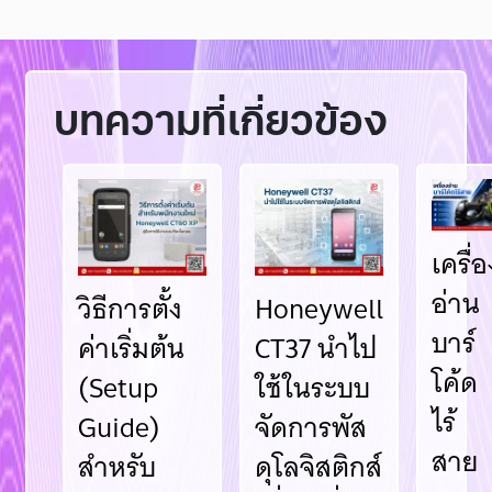
บทความที่เกี่ยวข้อง
เครื่อ
อ่าน
วิธีการตั้ง
Honeywell
บาร์
ค่าเริ่มต้น
CT37 นำไป
โค้ด
(Setup
ใช้ในระบบ
ไร้
Guide)
จัดการพัส
สาย
สำหรับ
ดุโลจิสติกส์