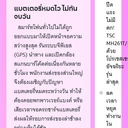
ปีด
แบตเตอรี่หมดไว ไม่ทัน
แรง
จบวัน
ไม่มี
สมาร์ทโฟนทั่วไปไม่ได้ถูก
ตก!
TSC
ออกแบบมาให้เปิดหน้าจอความ
MH261T/
สว่างสูงสุด รันระบบจีพีเอส
ด้วย
(GPS) นำทาง และเปิดกล้อง
โปรเซสเซ
สแกนบาร์โค้ดต่อเนื่องกันหลาย
อัจฉริยะ
ชั่วโมง พนักงานส่งของส่วนใหญ่
รุ่น
ล่าสุด
จึงต้องเผชิญกับปัญหา
แบตเตอรี่หมดระหว่างวัน ทำให้
ลด
ต้องคอยพกพาวเวอร์แบงค์ หรือ
เวลา
หยุด
เสียเวลาจอดรถชาร์จแบตเตอรี่
ทำงาน
ส่งผลให้รอบการส่งของล่าช้าลง
ใน
อย่างเห็นได้ชัด