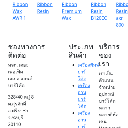
Ribbon
Ribbon
Ribbon
Ribbon
Ribb
Wax
Resin
Premium
Resin
Resin
AWR 1
Wax
B120EC
axr
800
ช่องทางการ
ประเภท
บริการ
ติดต่อ
สินค้า
ของ
เรา
หจก. เดอะ
เครื่องพิมพ์
เพอเฟ็ค
บาร์
เราเป็น
เลเบล แอนด์
โค้ด
ตัวแทน
บาร์โค้ด
เครื่อง
จำหน่าย
อ่าน
อุปกรณ์
328/40 หมู่ 8
บาร์
บาร์โค้ด
ต.สุรศักดิ์
โค้ด
หลาก
อ.ศรีราชา
เครื่อง
หลายยี่ห้อ
จ.ชลบุรี
อ่าน
เช่น
20110
บาร์