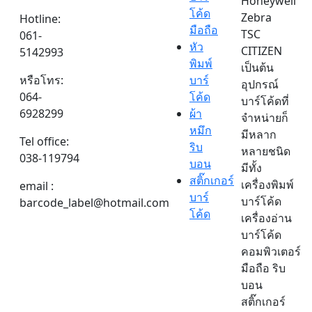
Honeywell
โค้ด
Zebra
Hotline:
มือถือ
TSC
061-
หัว
CITIZEN
5142993
พิมพ์
เป็นต้น
หรือโทร:
บาร์
อุปกรณ์
064-
โค้ด
บาร์โค้ดที่
6928299
ผ้า
จำหน่ายก็
หมึก
มีหลาก
Tel office:
ริบ
หลายชนิด
038-119794
บอน
มีทั้ง
สติ๊กเกอร์
เครื่องพิมพ์
email :
บาร์
บาร์โค้ด
barcode_label@hotmail.com
โค้ด
เครื่องอ่าน
บาร์โค้ด
คอมพิวเตอร์
มือถือ ริบ
บอน
สติ๊กเกอร์