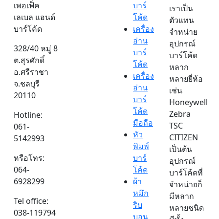
เพอเฟ็ค
บาร์
เราเป็น
เลเบล แอนด์
โค้ด
ตัวแทน
บาร์โค้ด
เครื่อง
จำหน่าย
อ่าน
อุปกรณ์
328/40 หมู่ 8
บาร์
บาร์โค้ด
ต.สุรศักดิ์
โค้ด
หลาก
อ.ศรีราชา
เครื่อง
หลายยี่ห้อ
จ.ชลบุรี
อ่าน
เช่น
20110
บาร์
Honeywell
โค้ด
Zebra
Hotline:
มือถือ
TSC
061-
หัว
CITIZEN
5142993
พิมพ์
เป็นต้น
หรือโทร:
บาร์
อุปกรณ์
064-
โค้ด
บาร์โค้ดที่
6928299
ผ้า
จำหน่ายก็
หมึก
มีหลาก
Tel office:
ริบ
หลายชนิด
038-119794
บอน