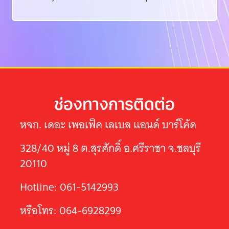
ช่องทางการติดต่อ
หจก. เดอะ เพอเฟ็ค เลเบล แอนด์ บาร์โค้ด
328/40 หมู่ 8 ต.สุรศักดิ์ อ.ศรีราชา จ.ชลบุรี
20110
Hotline: 061-5142993
หรือโทร: 064-6928299