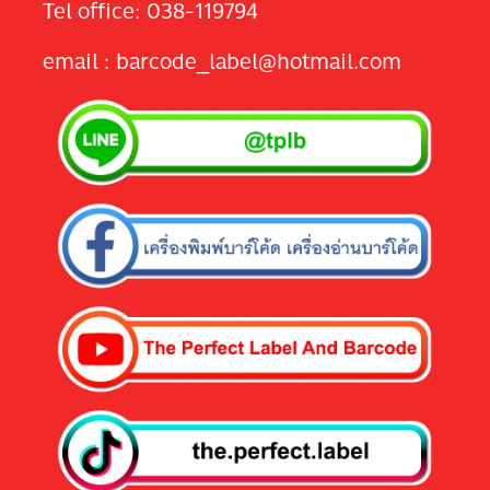
Tel office: 038-119794
email : barcode_label@hotmail.com