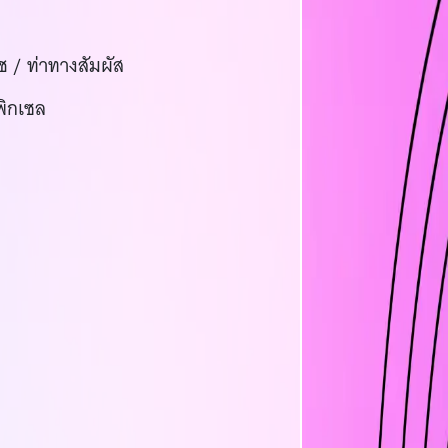
ช / ท่าทางสัมผัส
พิกเซล