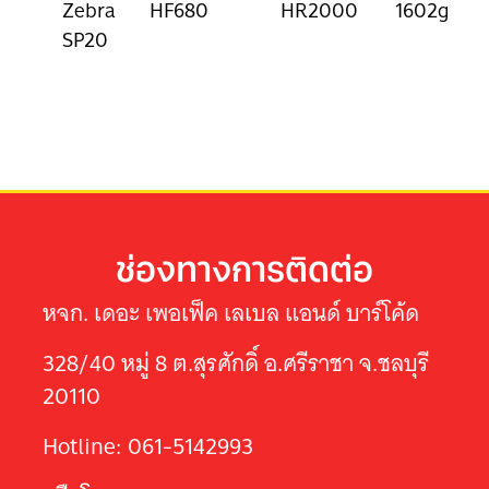
Zebra
HF680
HR2000
1602g
SP20
ช่องทางการติดต่อ
หจก. เดอะ เพอเฟ็ค เลเบล แอนด์ บาร์โค้ด
328/40 หมู่ 8 ต.สุรศักดิ์ อ.ศรีราชา จ.ชลบุรี
20110
Hotline: 061-5142993