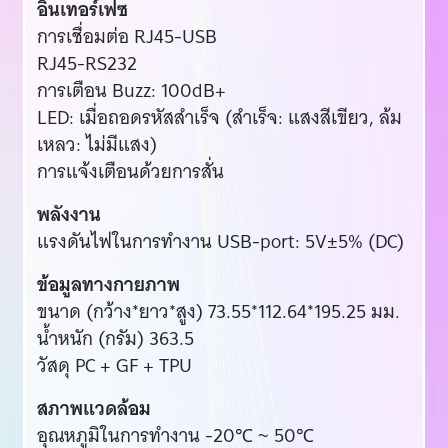
อินเทอร์เฟซ
การเชื่อมต่อ RJ45-USB
RJ45-RS232
การเตือน Buzz: 100dB+
LED: เมื่อถอดรหัสสำเร็จ (สำเร็จ: แสงสีเขียว, ล้ม
เหลว: ไม่มีแสง)
การแจ้งเตือนด้วยการสั่น
พลังงาน
แรงดันไฟในการทำงาน USB-port: 5V±5% (DC)
ข้อมูลทางกายภาพ
ขนาด (กว้าง*ยาว*สูง) 73.55*112.64*195.25 มม.
น้ำหนัก (กรัม) 363.5
วัสดุ PC + GF + TPU
สภาพแวดล้อม
อุณหภูมิในการทำงาน -20℃ ~ 50℃