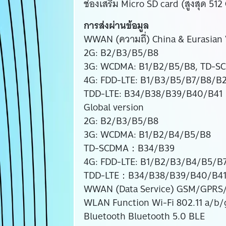
ช่องเสริม Micro SD card (สูงสุด 512
การส่งผ่านข้อมูล
WWAN (ความถี่) China & Eurasian 
2G: B2/B3/B5/B8
3G: WCDMA: B1/B2/B5/B8, TD-S
4G: FDD-LTE: B1/B3/B5/B7/B8/B
TDD-LTE: B34/B38/B39/B40/B41
Global version
2G: B2/B3/B5/B8
3G: WCDMA: B1/B2/B4/B5/B8
TD-SCDMA：B34/B39
4G: FDD-LTE: B1/B2/B3/B4/B5/
TDD-LTE：B34/B38/B39/B40/B4
WWAN (Data Service) GSM/GP
WLAN Function Wi-Fi 802.11 a/b/
Bluetooth Bluetooth 5.0 BLE