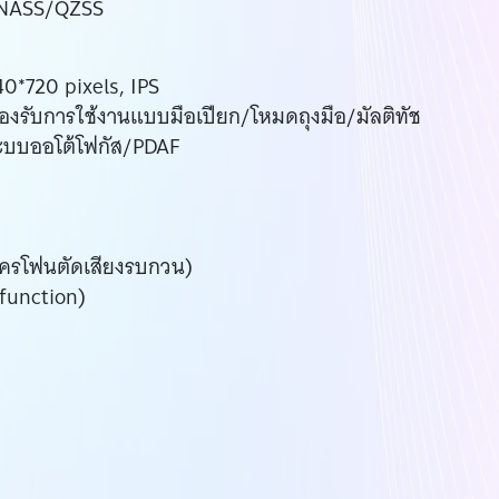
ONASS/QZSS
0*720 pixels, IPS
องรับการใช้งานแบบมือเปียก/โหมดถุงมือ/มัลติทัช
ระบบออโต้โฟกัส/PDAF
โครโฟนตัดเสียงรบกวน)
 function)