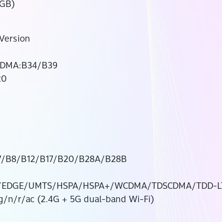
 GB)
Version
CDMA:B34/B39
20
B7/B8/B12/B17/B20/B28A/B28B
1
RS/EDGE/UMTS/HSPA/HSPA+/WCDMA/TDSCDMA/TDD-L
g/n/r/ac (2.4G + 5G dual-band Wi-Fi)