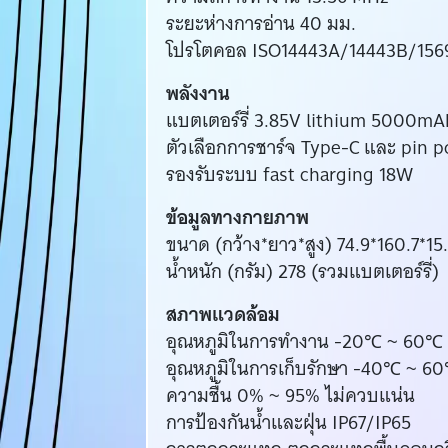
ระยะห่างการอ่าน 40 มม.
โปรโตคอล ISO14443A/14443B/156
พลังงาน
แบตเตอร์รี่ 3.85V lithium 5000mA
ตัวเลือกการชาร์จ Type-C และ pin p
รองรับระบบ fast charging 18W
ข้อมูลทางกายภาพ
ขนาด (กว้าง*ยาว*สูง) 74.9*160.7*15
น้ำหนัก (กรัม) 278 (รวมแบตเตอร์รี่)
สภาพแวดล้อม
อุณหภูมิในการทำงาน -20℃ ~ 60℃
อุณหภูมิในการเก็บรักษา -40℃ ~ 60℃ 
ความชื้น 0% ~ 95% ไม่ควบแน่น
การป้องกันน้ำและฝุ่น IP67/IP65