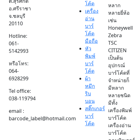
ต.สุรศักดิ์
โค้ด
หลาก
อ.ศรีราชา
เครื่อง
หลายยี่ห้อ
จ.ชลบุรี
อ่าน
เช่น
20110
บาร์
Honeywell
โค้ด
Zebra
Hotline:
มือถือ
TSC
061-
หัว
CITIZEN
5142993
พิมพ์
เป็นต้น
หรือโทร:
บาร์
อุปกรณ์
064-
โค้ด
บาร์โค้ดที่
6928299
ผ้า
จำหน่ายก็
หมึก
มีหลาก
Tel office:
ริบ
หลายชนิด
038-119794
บอน
มีทั้ง
สติ๊กเกอร์
เครื่องพิมพ์
email :
บาร์
บาร์โค้ด
barcode_label@hotmail.com
โค้ด
เครื่องอ่าน
บาร์โค้ด