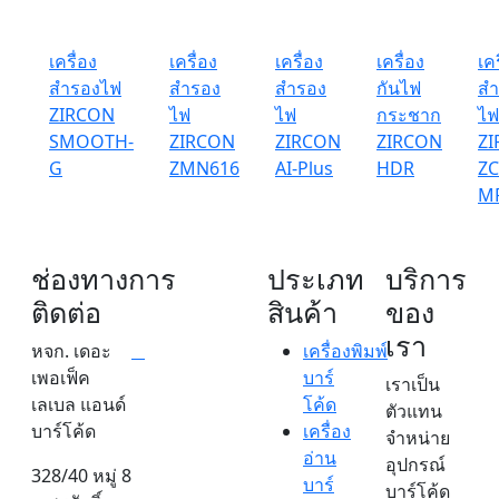
เครื่อง
เครื่อง
เครื่อง
เครื่อง
เคร
สำรองไฟ
สำรอง
สำรอง
กันไฟ
สำ
ZIRCON
ไฟ
ไฟ
กระชาก
ไฟ
SMOOTH-
ZIRCON
ZIRCON
ZIRCON
Z
G
ZMN616
AI-Plus
HDR
ZC
MP
ช่องทางการ
ประเภท
บริการ
ติดต่อ
สินค้า
ของ
เรา
หจก. เดอะ
เครื่องพิมพ์
เพอเฟ็ค
บาร์
เราเป็น
เลเบล แอนด์
โค้ด
ตัวแทน
บาร์โค้ด
เครื่อง
จำหน่าย
อ่าน
อุปกรณ์
328/40 หมู่ 8
บาร์
บาร์โค้ด