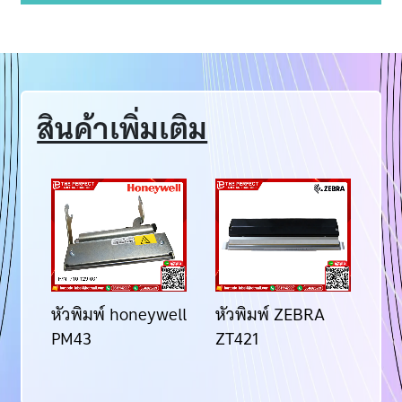
สินค้าเพิ่มเติม
หัวพิมพ์ honeywell
หัวพิมพ์ ZEBRA
หัว
PM43
ZT421
CL