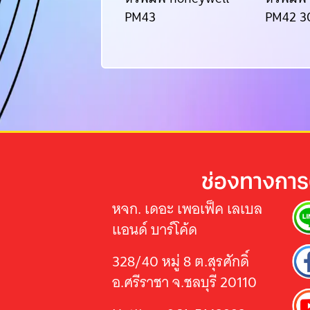
421
PM43
PM42 3
ช่องทางการ
หจก. เดอะ เพอเฟ็ค เลเบล
แอนด์ บาร์โค้ด
328/40 หมู่ 8 ต.สุรศักดิ์
อ.ศรีราชา จ.ชลบุรี 20110