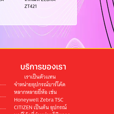
ZT421
PM43
บริการของเรา
เราเป็นตัวแทน
จำหน่ายอุปกรณ์บาร์โค้ด
หลากหลายยี่ห้อ เช่น
Honeywell Zebra TSC
CITIZEN เป็นต้น อุปกรณ์