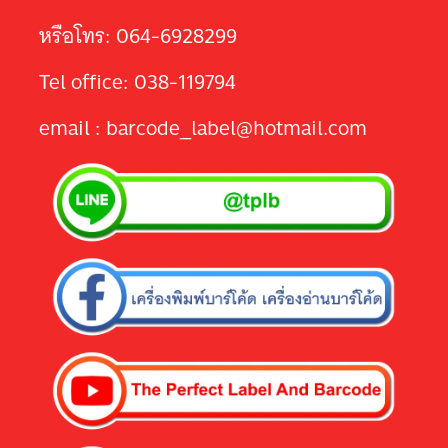
หรือโทร: 064-6928299
Tel office: 038-119794
email : barcode_label@hotmail.com