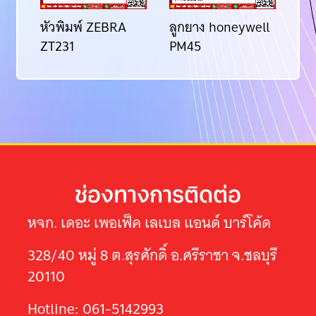
N
หัวพิมพ์ ZEBRA
ลูกยาง honeywell
หัว
R
ZT231
PM45
MB
ช่องทางการติดต่อ
หจก. เดอะ เพอเฟ็ค เลเบล แอนด์ บาร์โค้ด
328/40 หมู่ 8 ต.สุรศักดิ์ อ.ศรีราชา จ.ชลบุรี
20110
Hotline: 061-5142993