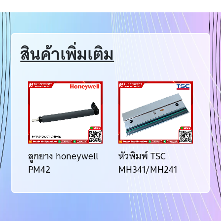
สินค้าเพิ่มเติม
ลูกยาง honeywell
หัวพิมพ์ TSC
หั
PM42
MH341/MH241
PM