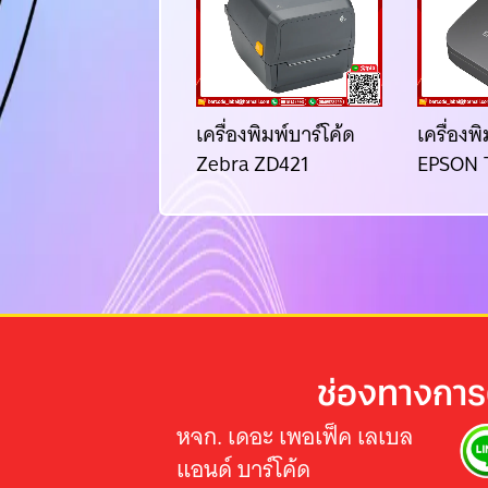
ื่องพิมพ์บาร์โค้ด
เครื่องพิมพ์บาร์โค้ด
เครื่องพ
tizen CL-S621II
Zebra ZD421
EPSON 
ช่องทางการ
หจก. เดอะ เพอเฟ็ค เลเบล
แอนด์ บาร์โค้ด