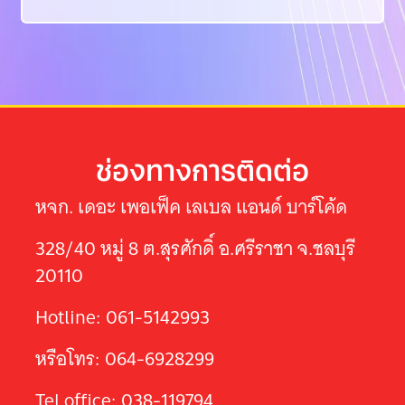
ช่องทางการติดต่อ
หจก. เดอะ เพอเฟ็ค เลเบล แอนด์ บาร์โค้ด
328/40 หมู่ 8 ต.สุรศักดิ์ อ.ศรีราชา จ.ชลบุรี
20110
Hotline: 061-5142993
หรือโทร: 064-6928299
Tel office: 038-119794