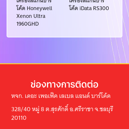
เครื่องสแกนบาร์
เครื่องสแกนบาร์
เคร
โค้ด Honeywell
โค้ด iData RS300
iD
Xenon Ultra
1960GHD
ช่องทางการติดต่อ
หจก. เดอะ เพอเฟ็ค เลเบล แอนด์ บาร์โค้ด
328/40 หมู่ 8 ต.สุรศักดิ์ อ.ศรีราชา จ.ชลบุรี
20110