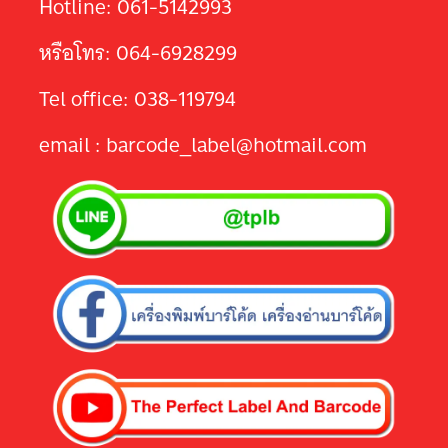
Hotline: 061-5142993
หรือโทร: 064-6928299
Tel office: 038-119794
email : barcode_label@hotmail.com