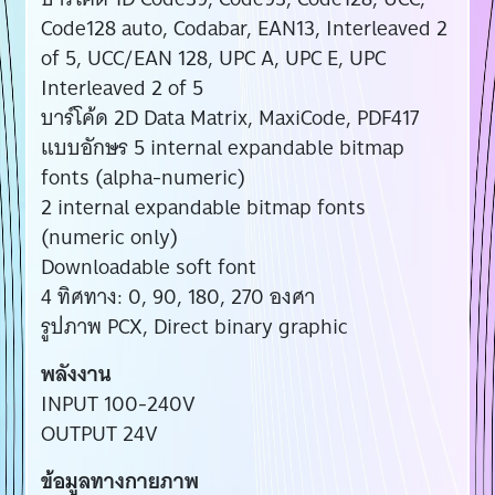
Code128 auto, Codabar, EAN13, Interleaved 2
of 5, UCC/EAN 128, UPC A, UPC E, UPC
Interleaved 2 of 5
บาร์โค้ด 2D Data Matrix, MaxiCode, PDF417
แบบอักษร 5 internal expandable bitmap
fonts (alpha-numeric)
2 internal expandable bitmap fonts
(numeric only)
Downloadable soft font
4 ทิศทาง: 0, 90, 180, 270 องศา
รูปภาพ PCX, Direct binary graphic
พลังงาน
INPUT 100-240V
OUTPUT 24V
ข้อมูลทางกายภาพ