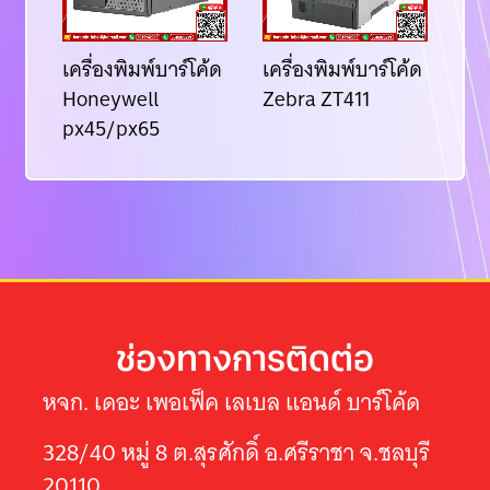
ค้ด
เครื่องพิมพ์บาร์โค้ด
เครื่องพิมพ์บาร์โค้ด
เคร
1
Honeywell
Zebra ZT411
BI
px45/px65
33
ช่องทางการติดต่อ
หจก. เดอะ เพอเฟ็ค เลเบล แอนด์ บาร์โค้ด
328/40 หมู่ 8 ต.สุรศักดิ์ อ.ศรีราชา จ.ชลบุรี
20110