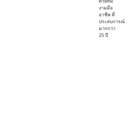
ด้วยทีม
งามมือ
อาชีพ ที่
ประสบการณ์
มากกว่า
25 ปี