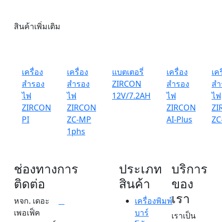
สินค้าเพิ่มเติม
เครื่อง
เครื่อง
แบตเตอรี่
เครื่อง
เคร
สำรอง
สำรอง
ZIRCON
สำรอง
สำ
ไฟ
ไฟ
12V/7.2AH
ไฟ
ไฟ
ZIRCON
ZIRCON
ZIRCON
ZI
PI
ZC-MP
AI-Plus
ZC
1phs
ช่องทางการ
ประเภท
บริการ
ติดต่อ
สินค้า
ของ
เรา
หจก. เดอะ
เครื่องพิมพ์
เพอเฟ็ค
บาร์
เราเป็น