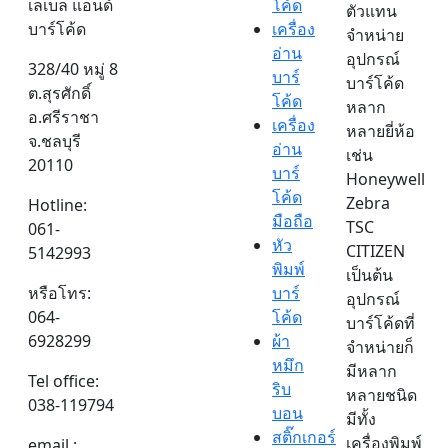
เลเบล แอนด์
โค้ด
ตัวแทน
บาร์โค้ด
เครื่อง
จำหน่าย
อ่าน
อุปกรณ์
328/40 หมู่ 8
บาร์
บาร์โค้ด
ต.สุรศักดิ์
โค้ด
หลาก
อ.ศรีราชา
เครื่อง
หลายยี่ห้อ
จ.ชลบุรี
อ่าน
เช่น
20110
บาร์
Honeywell
โค้ด
Zebra
Hotline:
มือถือ
TSC
061-
หัว
CITIZEN
5142993
พิมพ์
เป็นต้น
หรือโทร:
บาร์
อุปกรณ์
064-
โค้ด
บาร์โค้ดที่
6928299
ผ้า
จำหน่ายก็
หมึก
มีหลาก
Tel office:
ริบ
หลายชนิด
038-119794
บอน
มีทั้ง
สติ๊กเกอร์
เครื่องพิมพ์
email :