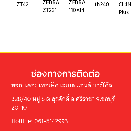
ZEBRA
ZEBRA
ZT421
th240
CL4
ZT231
110XI4
Plus
ช่องทางการติดต่อ
หจก. เดอะ เพอเฟ็ค เลเบล แอนด์ บาร์โค้ด
328/40 หมู่ 8 ต.สุรศักดิ์ อ.ศรีราชา จ.ชลบุรี
20110
Hotline: 061-5142993