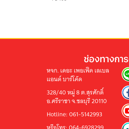
ช่องทางการ
หจก. เดอะ เพอเฟ็ค เลเบล
แอนด์ บาร์โค้ด
328/40 หมู่ 8 ต.สุรศักดิ์
อ.ศรีราชา จ.ชลบุรี 20110
Hotline: 061-5142993
หรือโทร: 064-6928299