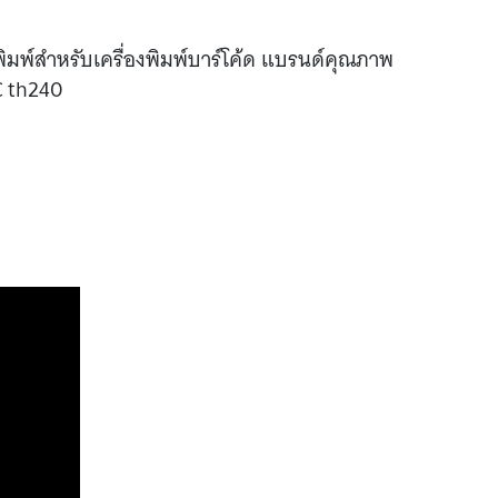
วพิมพ์สำหรับเครื่องพิมพ์บาร์โค้ด แบรนด์คุณภาพ
C th240